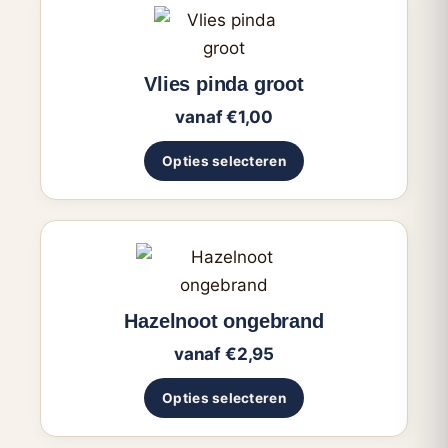
Dit
product
heeft
Vlies pinda groot
meerdere
vanaf
€
1,00
variaties.
Deze
Opties selecteren
optie
kan
gekozen
Dit
worden
product
op
heeft
Hazelnoot ongebrand
de
meerdere
productpagina
vanaf
€
2,95
variaties.
Deze
Opties selecteren
optie