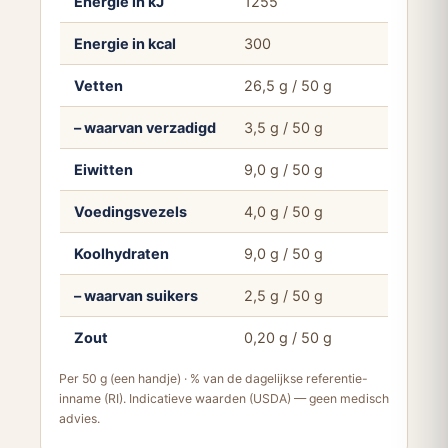
Energie in kJ
1255
Energie in kcal
300
Vetten
26,5 g / 50 g
– waarvan verzadigd
3,5 g / 50 g
Eiwitten
9,0 g / 50 g
Voedingsvezels
4,0 g / 50 g
Koolhydraten
9,0 g / 50 g
– waarvan suikers
2,5 g / 50 g
Zout
0,20 g / 50 g
Per 50 g (een handje) · % van de dagelijkse referentie-
inname (RI). Indicatieve waarden (USDA) — geen medisch
advies.