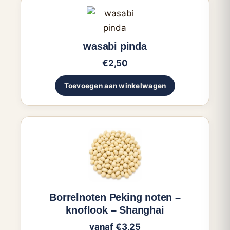
wasabi pinda
€
2,50
Toevoegen aan winkelwagen
Dit
product
heeft
meerdere
variaties.
Borrelnoten Peking noten –
Deze
knoflook – Shanghai
optie
vanaf
€
3,25