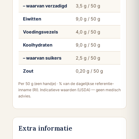
– waarvan verzadigd
3,5 g / 50 g
Eiwitten
9,0 g / 50 g
Voedingsvezels
4,0 g / 50 g
Koolhydraten
9,0 g / 50 g
– waarvan suikers
2,5 g / 50 g
Zout
0,20 g / 50 g
Per 50 g (een handje) · % van de dagelijkse referentie-
inname (RI). Indicatieve waarden (USDA) — geen medisch
advies.
Extra informatie