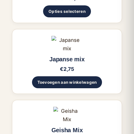
kan
gekozen
Opties selecteren
worden
op
de
productpagina
Japanse mix
€
2,75
Toevoegen aan winkelwagen
Dit
product
heeft
Geisha Mix