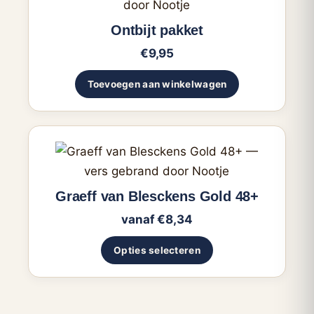
op
Ontbijt pakket
de
productpagina
€
9,95
Toevoegen aan winkelwagen
Dit
product
heeft
Graeff van Blesckens Gold 48+
meerdere
vanaf
€
8,34
variaties.
Deze
Opties selecteren
optie
kan
gekozen