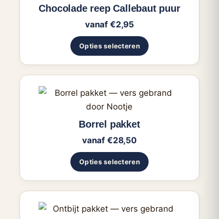
heeft
Chocolade reep Callebaut puur
meerdere
vanaf
€
2,95
variaties.
Deze
Opties selecteren
optie
kan
gekozen
Dit
worden
product
op
heeft
Borrel pakket
de
meerdere
productpagina
vanaf
€
28,50
variaties.
Deze
Opties selecteren
optie
kan
gekozen
worden