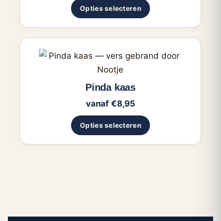
optie
Opties selecteren
kan
gekozen
worden
Dit
op
product
de
heeft
Pinda kaas
productpagina
meerdere
vanaf
€
8,95
variaties.
Deze
Opties selecteren
optie
kan
gekozen
worden
op
de
productpagina