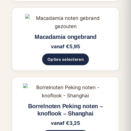
kan
gekozen
Dit
worden
product
op
heeft
Macadamia ongebrand
de
meerdere
productpagina
vanaf
€
5,95
variaties.
Deze
Opties selecteren
optie
kan
gekozen
Dit
worden
product
op
heeft
Borrelnoten Peking noten –
de
meerdere
knoflook – Shanghai
productpagina
variaties.
vanaf
€
3,25
Deze