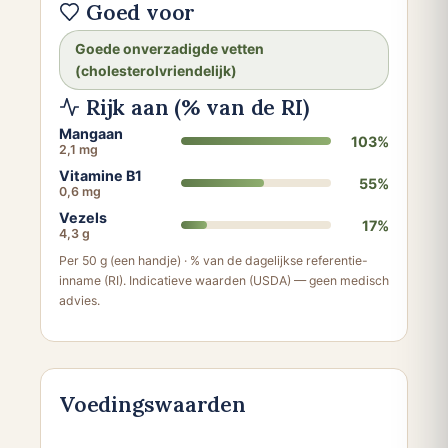
Goed voor
Goede onverzadigde vetten
(cholesterolvriendelijk)
Rijk aan (% van de RI)
Mangaan
103%
2,1 mg
Vitamine B1
55%
0,6 mg
Vezels
17%
4,3 g
Per 50 g (een handje) · % van de dagelijkse referentie-
inname (RI). Indicatieve waarden (USDA) — geen medisch
advies.
Voedingswaarden