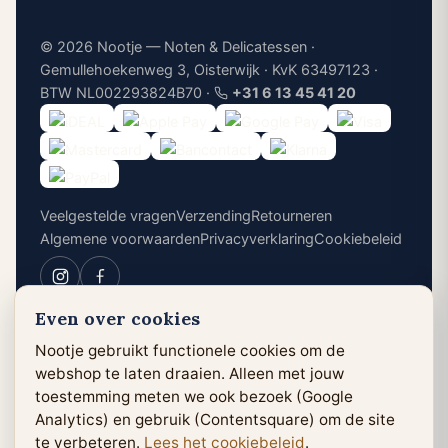
© 2026 Nootje — Noten & Delicatessen ·
Gemullehoekenweg 3, Oisterwijk · KvK 63497123 ·
BTW NL002293824B70 ·
+31 6 13 45 41 20
Veelgestelde vragen
Verzending
Retourneren
Algemene voorwaarden
Privacyverklaring
Cookiebeleid
Even over cookies
Cookievoorkeuren
Nootje gebruikt functionele cookies om de
webshop te laten draaien. Alleen met jouw
toestemming meten we ook bezoek (Google
Analytics) en gebruik (Contentsquare) om de site
te verbeteren.
Lees het cookiebeleid
.