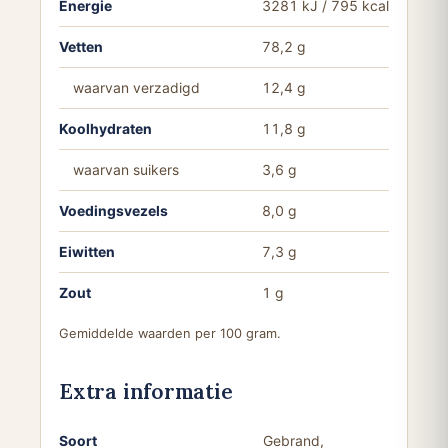
Energie
3281 kJ / 795 kcal
Vetten
78,2 g
waarvan verzadigd
12,4 g
Koolhydraten
11,8 g
waarvan suikers
3,6 g
Voedingsvezels
8,0 g
Eiwitten
7,3 g
Zout
1 g
Gemiddelde waarden per 100 gram.
Extra informatie
Soort
Gebrand,