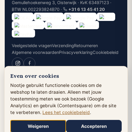
Gemullehoekenweg 3, Oisterwijk · KvK 63497123 ·
BTW NL002293824B70 ·
+31 6 13 45 41 20
Veelgestelde vragen
Verzending
Retourneren
Algemene voorwaarden
Privacyverklaring
Cookiebeleid
Even over cookies
Cookievoorkeuren
Nootje gebruikt functionele cookies om de
webshop te laten draaien. Alleen met jouw
toestemming meten we ook bezoek (Google
Analytics) en gebruik (Contentsquare) om de site
te verbeteren.
Lees het cookiebeleid
.
Weigeren
Accepteren