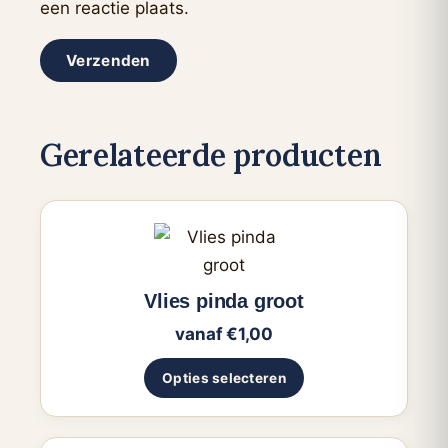
een reactie plaats.
Gerelateerde producten
Dit
product
heeft
Vlies pinda groot
meerdere
vanaf
€
1,00
variaties.
Deze
Opties selecteren
optie
kan