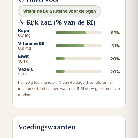
Vitamine B6 & luteïne voor de ogen
Rijk aan (% van de RI)
Koper
65%
0,7 mg
Vitamine B6
61%
0,9 mg
Eiwit
20%
10,1 g
Vezels
20%
5,3 g
Per 50 g (een handje) · % van de dagelijkse referentie-
inname (RI). Indicatieve waarden (USDA) — geen medisch
advies.
Voedingswaarden