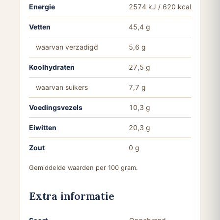
Energie
2574 kJ / 620 kcal
Vetten
45,4 g
waarvan verzadigd
5,6 g
Koolhydraten
27,5 g
waarvan suikers
7,7 g
Voedingsvezels
10,3 g
Eiwitten
20,3 g
Zout
0 g
Gemiddelde waarden per 100 gram.
Extra informatie