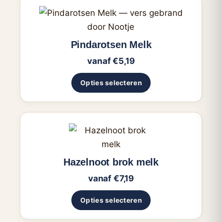
gekozen
Dit
worden
product
op
heeft
Pindarotsen Melk
de
meerdere
productpagina
vanaf
€
5,19
variaties.
Deze
Opties selecteren
optie
kan
gekozen
Dit
worden
product
op
heeft
Hazelnoot brok melk
de
meerdere
productpagina
vanaf
€
7,19
variaties.
Deze
Opties selecteren
optie