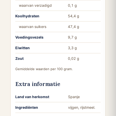
waarvan verzadigd
0,1 g
Koolhydraten
54,4 g
waarvan suikers
47,4 g
Voedingsvezels
9,7 g
Eiwitten
3,3 g
Zout
0,02 g
Gemiddelde waarden per 100 gram.
Extra informatie
Land van herkomst
Spanje
Ingrediënten
vijgen, rijstmeel.