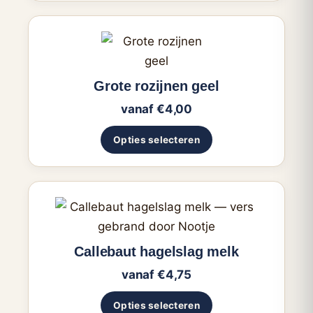
kan
gekozen
Dit
worden
product
op
heeft
Grote rozijnen geel
de
meerdere
productpagina
vanaf
€
4,00
variaties.
Deze
Opties selecteren
optie
kan
gekozen
Dit
worden
product
op
heeft
Callebaut hagelslag melk
de
meerdere
productpagina
vanaf
€
4,75
variaties.
Deze
Opties selecteren