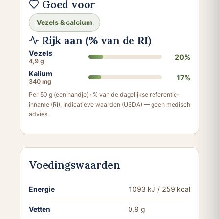
Goed voor
Vezels & calcium
Rijk aan (% van de RI)
Vezels
20%
4,9 g
Kalium
17%
340 mg
Per 50 g (een handje) · % van de dagelijkse referentie-
inname (RI). Indicatieve waarden (USDA) — geen medisch
advies.
Voedingswaarden
Energie
1093 kJ / 259 kcal
Vetten
0,9 g