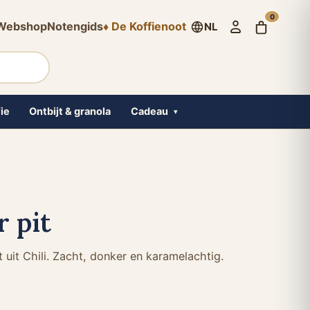
0
Webshop
Notengids
♦
De Koffienoot
NL
ie
Ontbijt & granola
Cadeau
▾
 pit
uit Chili. Zacht, donker en karamelachtig.