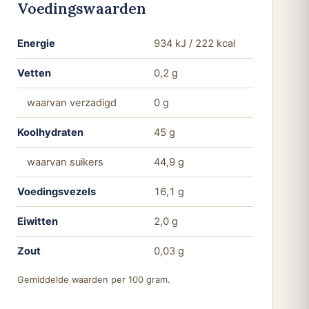
Voedingswaarden
Energie
934 kJ / 222 kcal
Vetten
0,2 g
waarvan verzadigd
0 g
Koolhydraten
45 g
waarvan suikers
44,9 g
Voedingsvezels
16,1 g
Eiwitten
2,0 g
Zout
0,03 g
Gemiddelde waarden per 100 gram.