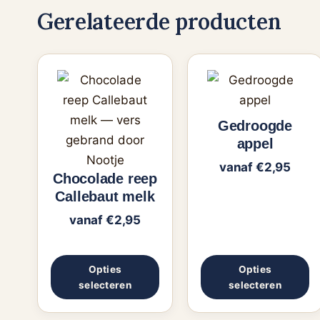
Gerelateerde producten
Dit
Dit
product
product
heeft
heeft
Gedroogde
meerdere
meerdere
appel
variaties.
variaties.
vanaf
€
2,95
Deze
Deze
Chocolade reep
Callebaut melk
optie
optie
kan
kan
vanaf
€
2,95
gekozen
gekozen
worden
worden
Opties
Opties
op
op
selecteren
selecteren
de
de
productpagina
productpag