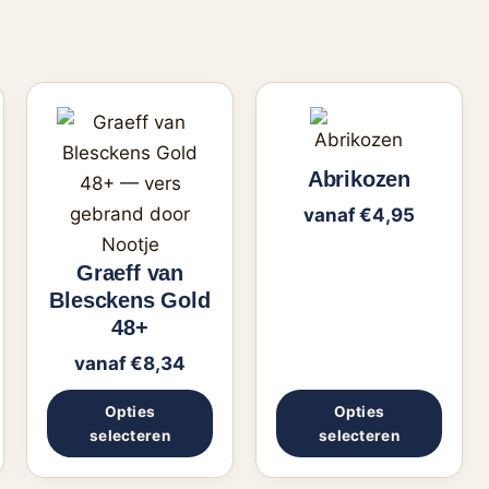
Dit
Dit
product
product
heeft
Abrikozen
heeft
meerdere
meerdere
vanaf
€
4,95
variaties.
variaties.
Deze
Deze
Graeff van
Blesckens Gold
optie
optie
48+
kan
kan
gekozen
gekozen
vanaf
€
8,34
worden
worden
Opties
Opties
op
op
selecteren
selecteren
de
de
ina
productpagina
productpagina