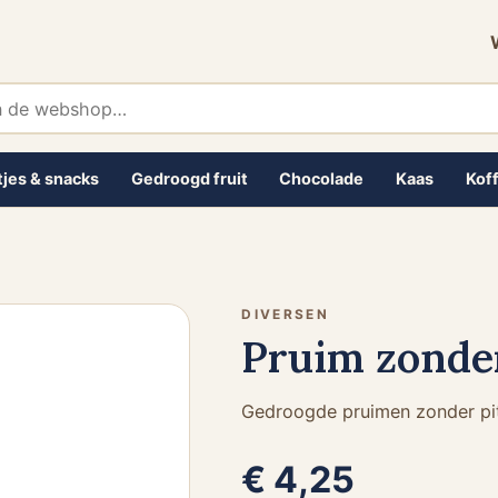
tjes & snacks
Gedroogd fruit
Chocolade
Kaas
Koff
DIVERSEN
Pruim zonder
Gedroogde pruimen zonder pit 
€ 4,25