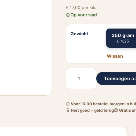
€ 17,00 per kilo
Op voorraad
Gewicht
250 gram
€ 4,25
Wissen
Pruim
Toevoegen a
zonder
pit
aantal
Voor 16:00 besteld, morgen in hu
Niet goed = geld terug
Gratis af